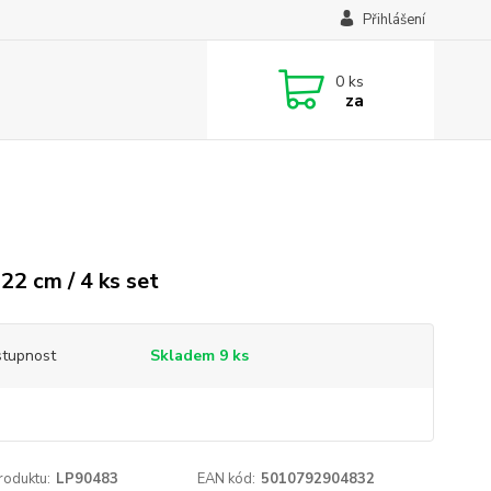
Přihlášení
0
ks
za
2
 22 cm / 4 ks set
tupnost
Skladem 9 ks
roduktu:
LP90483
EAN kód:
5010792904832