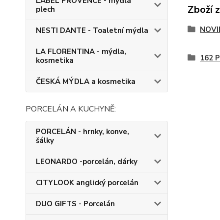
LABEL PROVENCE - mýdla
Zboží 
plech
NOVI
NESTI DANTE - Toaletní mýdla
LA FLORENTINA - mýdla,
162 P
kosmetika
ČESKÁ MÝDLA a kosmetika
PORCELÁN A KUCHYNĚ:
PORCELÁN - hrnky, konve,
šálky
LEONARDO -porcelán, dárky
CITYLOOK anglický porcelán
DUO GIFTS - Porcelán