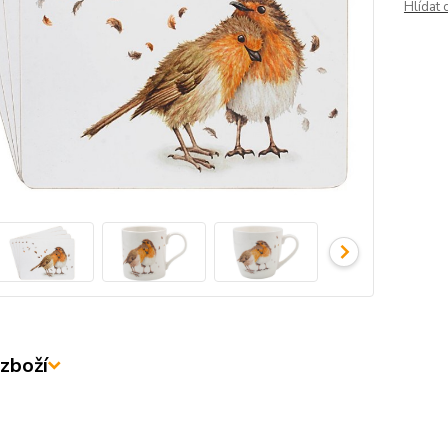
Hlídat 
zboží