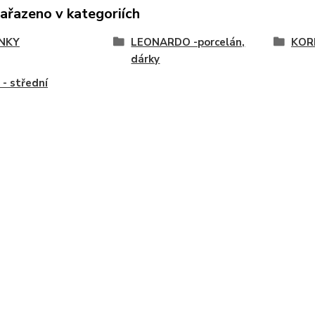
zařazeno v kategoriích
NKY
LEONARDO -porcelán,
KOR
dárky
 - střední