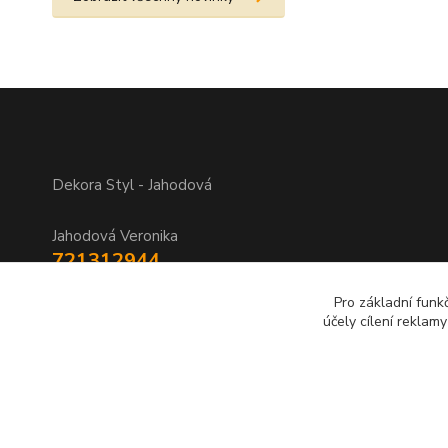
Dekora Styl - Jahodová
Jahodová Veronika
721312944
Pro základní funk
info@zbozi-darky.cz
účely cílení reklam