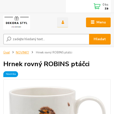
0
ks
za
Menu
Hledat
Úvod
NOVINKY
Hrnek rovný ROBINS ptáčci
Hrnek rovný ROBINS ptáčci
Novinka