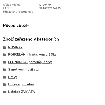
Číslo produktu:
LP90479
EAN kód:
5010792904795
Hlídat cenu / dostupnost
Původ zboží
Zboží zařazeno v kategoriích
NOVINKY
PORCELÁN - hrnky, konve, šálky
LEONARDO -porcelán, dárky
S motivem - zvířata
Hrnky
Hrnky a porcelán
Kolekce ZVÍŘATA