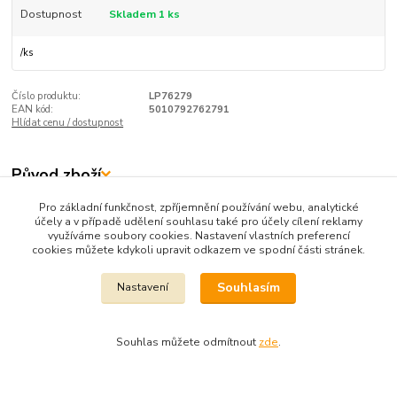
Dostupnost
Skladem 1 ks
/
ks
Číslo produktu:
LP76279
EAN kód:
5010792762791
Hlídat cenu / dostupnost
Původ zboží
Pro základní funkčnost, zpříjemnění používání webu, analytické
účely a v případě udělení souhlasu také pro účely cílení reklamy
Zboží zařazeno v kategoriích
využíváme soubory cookies. Nastavení vlastních preferencí
cookies můžete kdykoli upravit odkazem ve spodní části stránek.
NOVINKY
Kosmetické sady
Souhlasím
Nastavení
LEONARDO -porcelán, dárky
Lesser a Pavey
Souhlas můžete odmítnout
zde
.
Kosmetické sady