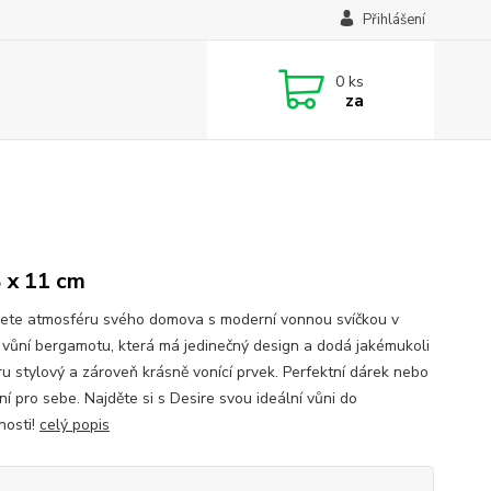
Přihlášení
0
ks
za
8 x 11 cm
ete atmosféru svého domova s ​​moderní vonnou svíčkou v
 vůní bergamotu, která má jedinečný design a dodá jakémukoli
ru stylový a zároveň krásně vonící prvek. Perfektní dárek nebo
í pro sebe. Najděte si s Desire svou ideální vůni do
osti!
celý popis