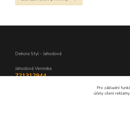
Dekora Styl - Jahodová
Jahodová Veronika
721312944
Pro základní funk
info@zbozi-darky.cz
účely cílení reklam