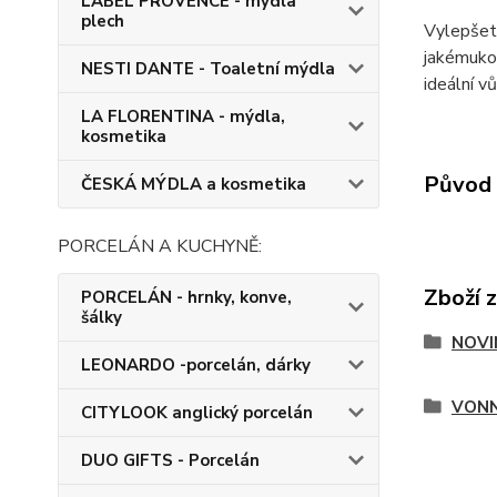
LABEL PROVENCE - mýdla
plech
Vylepšete
jakémukol
NESTI DANTE - Toaletní mýdla
ideální v
LA FLORENTINA - mýdla,
kosmetika
Původ 
ČESKÁ MÝDLA a kosmetika
PORCELÁN A KUCHYNĚ:
Zboží 
PORCELÁN - hrnky, konve,
šálky
NOVI
LEONARDO -porcelán, dárky
VONN
CITYLOOK anglický porcelán
DUO GIFTS - Porcelán