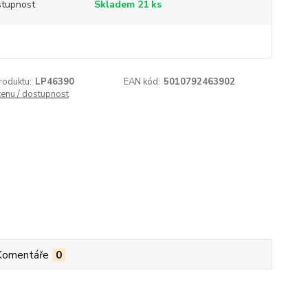
tupnost
Skladem 21 ks
roduktu:
LP46390
EAN kód:
5010792463902
cenu / dostupnost
Komentáře
0