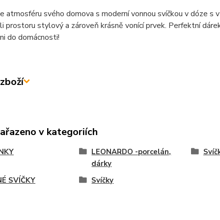
 atmosféru svého domova s ​​moderní vonnou svíčkou v dóze s v
i prostoru stylový a zároveň krásně vonící prvek. Perfektní dáre
ůni do domácnosti!
zboží
zařazeno v kategoriích
NKY
LEONARDO -porcelán,
Svíč
dárky
É SVÍČKY
Svíčky