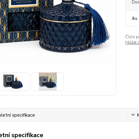
Dos
/
ks
Číslo p
Hlídat 
etní specifikace
tní specifikace