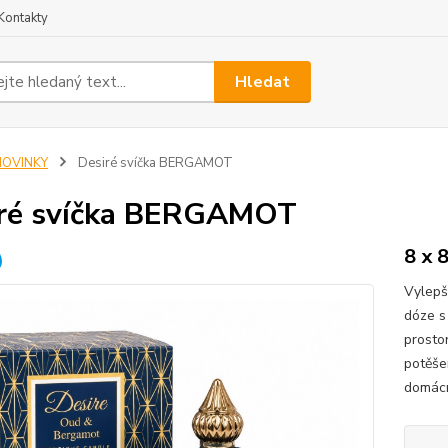
Kontakty
Hledat
NOVINKY
Desiré svíčka BERGAMOT
ré svíčka BERGAMOT
8 x 
Vylepš
dóze s
prosto
potěšen
domácn