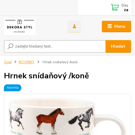
0
ks
za
Menu
Hledat
Úvod
NOVINKY
Hrnek snídaňový /koně
Hrnek snídaňový /koně
Novinka