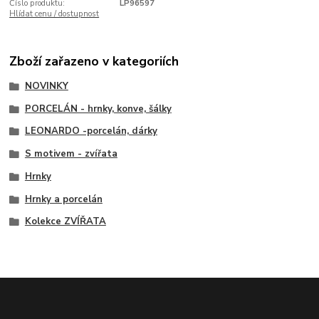
Číslo produktu:
LP96597
Hlídat cenu / dostupnost
Zboží zařazeno v kategoriích
NOVINKY
PORCELÁN - hrnky, konve, šálky
LEONARDO -porcelán, dárky
S motivem - zvířata
Hrnky
Hrnky a porcelán
Kolekce ZVÍŘATA