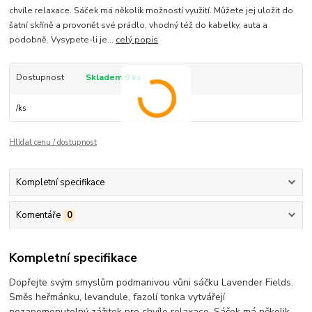
chvíle relaxace. Sáček má několik možností využití. Můžete jej uložit do
šatní skříně a provonět své prádlo, vhodný též do kabelky, auta a
podobně. Vysypete-li je...
celý popis
Dostupnost
Skladem 9 ks
/
ks
Hlídat cenu / dostupnost
Kompletní specifikace
Komentáře
0
Kompletní specifikace
Dopřejte svým smyslům podmanivou vůni sáčku Lavender Fields.
Směs heřmánku, levandule, fazolí tonka vytvářejí
nezapomenutelný zážitek pro chvíle relaxace. Sáček má několik