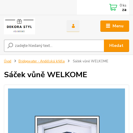
0
ks
za
Menu
Hledat
Úvod
Bridgewater - Andělská křídla
Sáček vůně WELKOME
Sáček vůně WELKOME