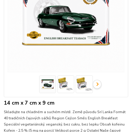
14 cm x 7 cm x 9 cm
Skladujte na chladném a suchém místě. Země původu Srí Lanka Formát
40 tradičních čajových sáčků Region Cejlon Směs English Breakfast
Speciální vegetariánský, veganský, bez cukru, bez lepku Obsah kofeinu
Kofein - 2,5 % (5 mg na porci) Velikost porce 2 g Ostatní Naše čajové