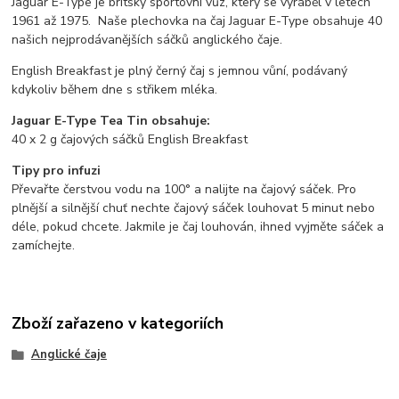
Jaguar E-Type je britský sportovní vůz, který se vyráběl v letech
1961 až 1975. Naše plechovka na čaj Jaguar E-Type obsahuje 40
našich nejprodávanějších sáčků anglického čaje.
English Breakfast je plný černý čaj s jemnou vůní, podávaný
kdykoliv během dne s střikem mléka.
Jaguar E-Type Tea Tin obsahuje:
40 x 2 g čajových sáčků English Breakfast
Tipy pro infuzi
Převařte čerstvou vodu na 100° a nalijte na čajový sáček. Pro
plnější a silnější chuť nechte čajový sáček louhovat 5 minut nebo
déle, pokud chcete. Jakmile je čaj louhován, ihned vyjměte sáček a
zamíchejte.
Zboží zařazeno v kategoriích
Anglické čaje