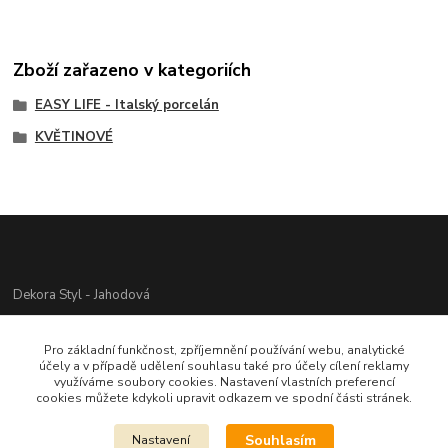
Zboží zařazeno v kategoriích
EASY LIFE - Italský porcelán
KVĚTINOVÉ
Dekora Styl - Jahodová
Jahodová Veronika
Pro základní funkčnost, zpříjemnění používání webu, analytické
721312944
účely a v případě udělení souhlasu také pro účely cílení reklamy
využíváme soubory cookies. Nastavení vlastních preferencí
cookies můžete kdykoli upravit odkazem ve spodní části stránek.
info@zbozi-darky.cz
Souhlasím
Nastavení