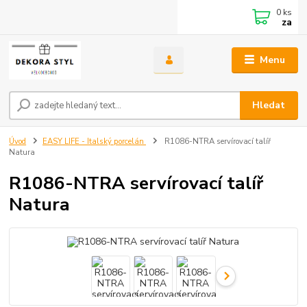
0
ks
za
Menu
Hledat
Úvod
EASY LIFE - Italský porcelán
R1086-NTRA servírovací talíř
Natura
R1086-NTRA servírovací talíř
Natura