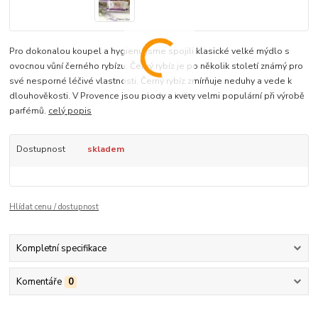
Pro dokonalou koupel a hygienu jsme spojili klasické velké mýdlo s
ovocnou vůní černého rybízu. Černý rybíz je po několik století známý pro
své nesporné léčivé vlastnosti. Černý rybíz zmírňuje neduhy a vede k
dlouhověkosti. V Provence jsou plody a květy velmi populární při výrobě
parfémů.
celý popis
Dostupnost
skladem
Hlídat cenu / dostupnost
Kompletní specifikace
Komentáře
0