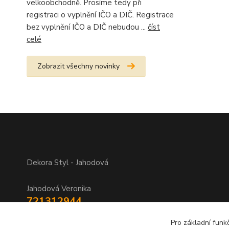
velkoobchodně. Prosíme tedy při
registraci o vyplnění IČO a DIČ. Registrace
bez vyplnění IČO a DIČ nebudou ...
číst
celé
Zobrazit všechny novinky
Dekora Styl - Jahodová
Jahodová Veronika
721312944
Pro základní funk
info@zbozi-darky.cz