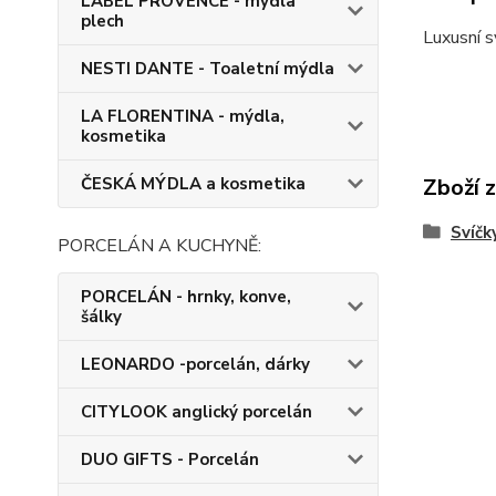
LABEL PROVENCE - mýdla
plech
Luxusní s
NESTI DANTE - Toaletní mýdla
LA FLORENTINA - mýdla,
kosmetika
Zboží 
ČESKÁ MÝDLA a kosmetika
Svíčk
PORCELÁN A KUCHYNĚ:
PORCELÁN - hrnky, konve,
šálky
LEONARDO -porcelán, dárky
CITYLOOK anglický porcelán
DUO GIFTS - Porcelán