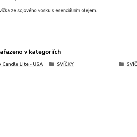
víčka ze sojového vosku s esenciálním olejem.
zařazeno v kategoriích
y Candle Lite - USA
SVÍČKY
SVÍ