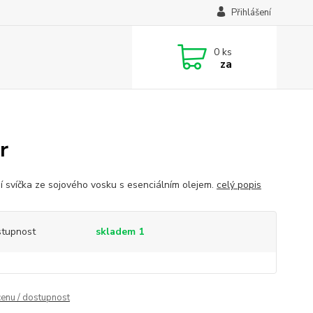
Přihlášení
0
ks
za
r
í svíčka ze sojového vosku s esenciálním olejem.
celý popis
tupnost
skladem 1
cenu / dostupnost