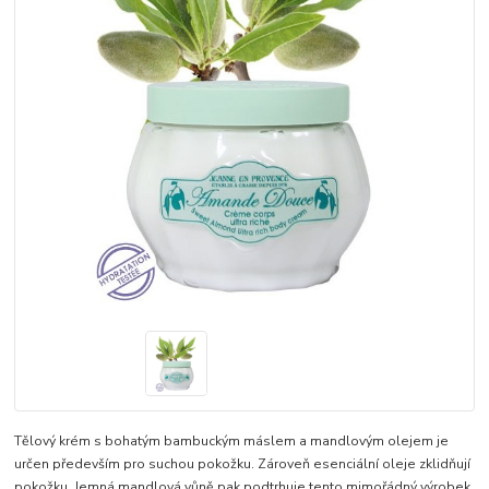
Tělový krém s bohatým bambuckým máslem a mandlovým olejem je
určen především pro suchou pokožku. Zároveň esenciální oleje zklidňují
pokožku. Jemná mandlová vůně pak podtrhuje tento mimořádný výrobek