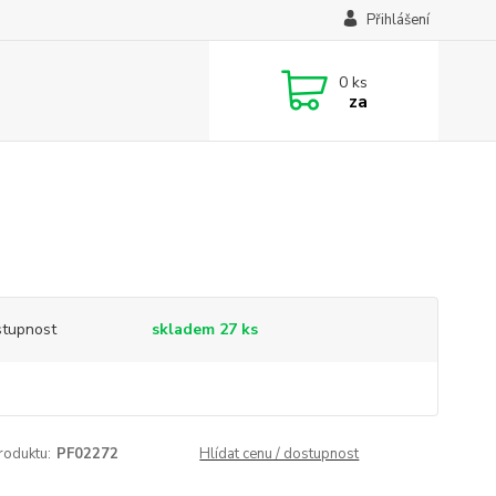
Přihlášení
0
ks
za
tupnost
skladem 27 ks
roduktu:
PF02272
Hlídat cenu / dostupnost