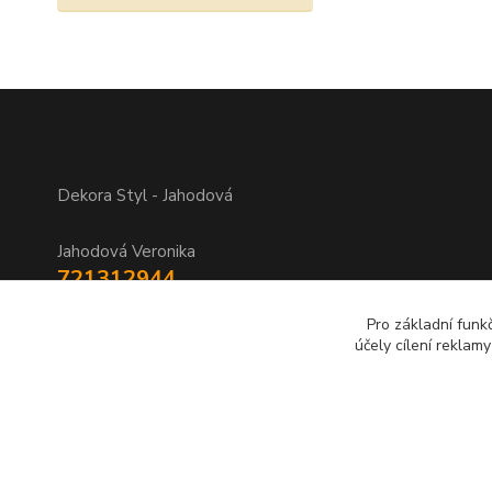
Dekora Styl - Jahodová
Jahodová Veronika
721312944
Pro základní funk
info@zbozi-darky.cz
účely cílení reklam