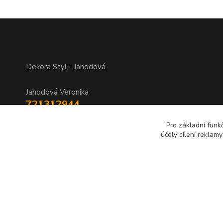
Dekora Styl - Jahodová
Jahodová Veronika
721312944
Pro základní funk
info@zbozi-darky.cz
účely cílení reklam