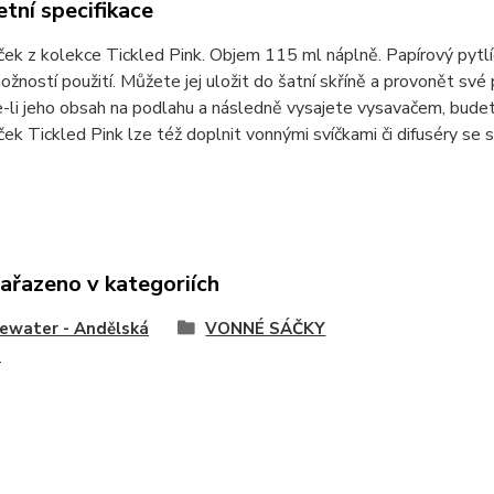
tní specifikace
ek z kolekce Tickled Pink. Objem 115 ml náplně. Papírový pytlí
ožností použití. Můžete jej uložit do šatní skříně a provonět své
li jeho obsah na podlahu a následně vysajete vysavačem, budete
ek Tickled Pink lze též doplnit vonnými svíčkami či difuséry se
zařazeno v kategoriích
ewater - Andělská
VONNÉ SÁČKY
a