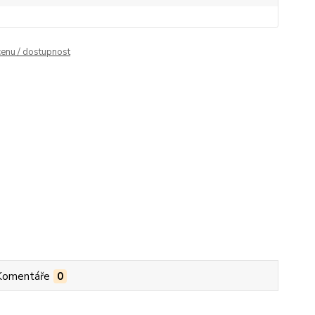
cenu / dostupnost
Komentáře
0