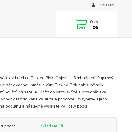
Přihlášení
0
ks
za
sáček z kolekce Tickled Pink. Objem 115 ml náplně. Papírový
k plněný vonnou směsí s vůní Tickled Pink nabízí několik
í použití. Můžete jej uložit do šatní skříně a provonět své
, vhodný též do kabelky, auta a podobně. Vysypete-li jeho
na podlahu a následně vysajete vy...
celý popis
tupnost
skladem 19