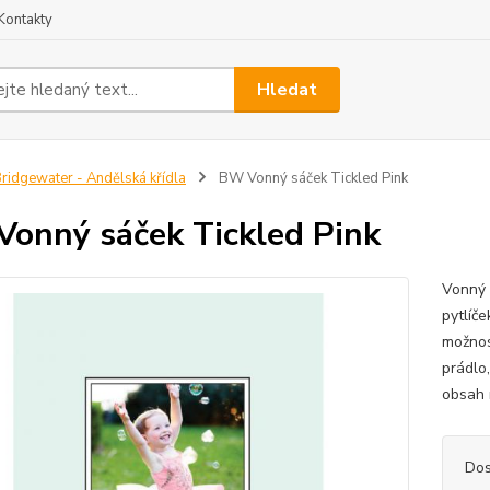
Kontakty
Hledat
ridgewater - Andělská křídla
BW Vonný sáček Tickled Pink
onný sáček Tickled Pink
Vonný 
pytlíče
možnost
prádlo
obsah 
Dos