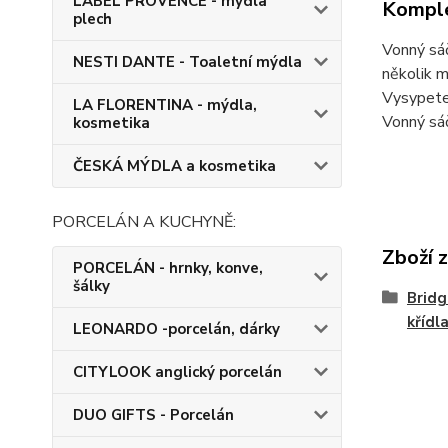
LABEL PROVENCE - mýdla
Komple
plech
Vonný sáč
NESTI DANTE - Toaletní mýdla
několik m
Vysypete-
LA FLORENTINA - mýdla,
Vonný sáč
kosmetika
ČESKÁ MÝDLA a kosmetika
PORCELÁN A KUCHYNĚ:
Zboží 
PORCELÁN - hrnky, konve,
šálky
Bridg
křídl
LEONARDO -porcelán, dárky
CITYLOOK anglický porcelán
DUO GIFTS - Porcelán