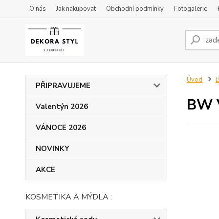
O nás
Jak nakupovat
Obchodní podmínky
Fotogalerie
Úvod
B
PŘIPRAVUJEME
BW V
Valentýn 2026
VÁNOCE 2026
NOVINKY
AKCE
KOSMETIKA A MÝDLA :