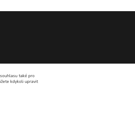
 souhlasu také pro
žete kdykoli upravit
Vytvořeno na
Eshop-rychle.cz