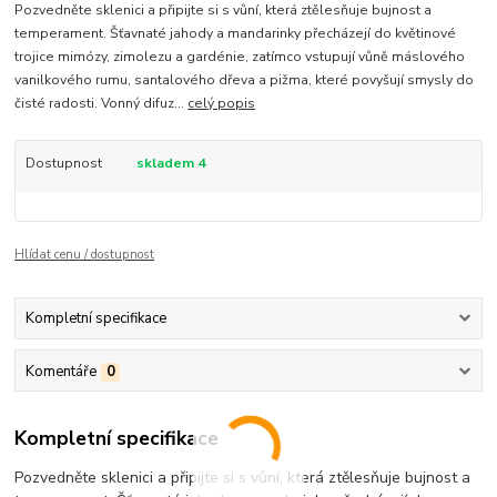
Pozvedněte sklenici a připijte si s vůní, která ztělesňuje bujnost a
temperament. Šťavnaté jahody a mandarinky přecházejí do květinové
trojice mimózy, zimolezu a gardénie, zatímco vstupují vůně máslového
vanilkového rumu, santalového dřeva a pižma, které povyšují smysly do
čisté radosti. Vonný difuz...
celý popis
Dostupnost
skladem 4
Hlídat cenu / dostupnost
Kompletní specifikace
Komentáře
0
Kompletní specifikace
Pozvedněte sklenici a připijte si s vůní, která ztělesňuje bujnost a