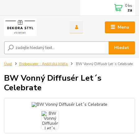
0
ks
za
Menu
Hledat
Úvod
Bridgewater - Andělská křídla
BW Vonný Diffusér Let´s Celebrate
BW Vonný Diffusér Let´s
Celebrate