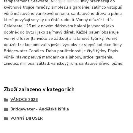
temperament. Šťavnaté jahody a mandarinky přecházejí do
květinové trojice mimózy, zimolezu a gardénie, zatímco vstupují
vůně máslového vanilkového rumu, santalového dřeva a pižma,
které povyšují smysly do čisté radosti. Vonný difuzér Let´s
Celebrate 125 ml v novém dárkovém balení je vhodný jako
doplněk do bytu i jako zajímavý dárek. Každé balení obsahuje
vonný difuzér (lahvičku se zátkou) a ratanové tyčinky. Vonný
difuzér lze kombinovat s jinými výrobky ze stejné kolekce firmy
Bridgewater Candles. Doba použitelnosti je čtyři týdny. Popis
vůně- hlava: perlivá mandarinka a jahody, srdce: gardenia,
zimolez, mimosa, základ: vanilkový rum, santalové dřevo, pižmo.
Zboží zařazeno v kategoriích
VÁNOCE 2026
Bridgewater - Andělská křídla
VONNÝ DIFUSER