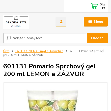
0
ks
za
Menu
Hledat
Úvod
LA FLORENTINA - mýdla, kosmetika
601131 Pomario Sprchový
gel 200 ml LEMON a ZÁZVOR
601131 Pomario Sprchový gel
200 ml LEMON a ZÁZVOR