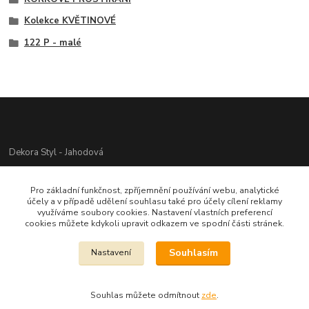
Kolekce KVĚTINOVÉ
122 P - malé
Dekora Styl - Jahodová
Jahodová Veronika
Pro základní funkčnost, zpříjemnění používání webu, analytické
721312944
účely a v případě udělení souhlasu také pro účely cílení reklamy
využíváme soubory cookies. Nastavení vlastních preferencí
cookies můžete kdykoli upravit odkazem ve spodní části stránek.
info@zbozi-darky.cz
Souhlasím
Nastavení
Souhlas můžete odmítnout
zde
.
Vytvořeno na
Eshop-rychle.cz