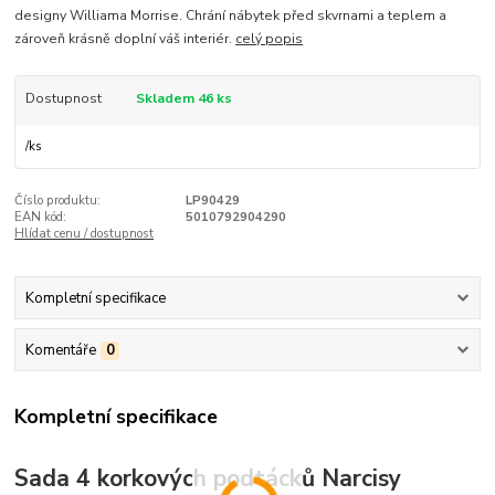
designy Williama Morrise. Chrání nábytek před skvrnami a teplem a
zároveň krásně doplní váš interiér.
celý popis
Dostupnost
Skladem 46 ks
/
ks
Číslo produktu:
LP90429
EAN kód:
5010792904290
Hlídat cenu / dostupnost
Kompletní specifikace
Komentáře
0
Kompletní specifikace
Sada 4 korkových podtácků Narcisy