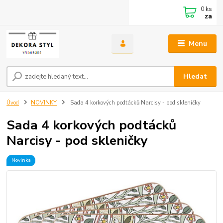
0
ks
za
Menu
Hledat
Úvod
NOVINKY
Sada 4 korkových podtácků Narcisy - pod skleničky
Sada 4 korkových podtácků
Narcisy - pod skleničky
Novinka