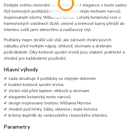
Dodejte svému stolování nádech anglické elegance s touto sadou
čtyř korkových podtácků zdobených ikonickým motivem narcisů
inspirovaným návrhy Williama Morrise. Bohatý botanický vzor v
harmonických odstínech žluté, zelené a krémové barvy přináší do
interiéru svěží jarní atmosféru a nadčasový styl.
Podtácky nejen zkrášlí váš stůl, ale zároveň chrání povrch
nábytku před horkými nápoji, vlhkostí, skvrnami a drobným
poškrábáním. Díky korkové spodní vrstvě jsou stabilní, praktické a
vhodné pro každodenní používání.
Hlavní výhody
✔ sada obsahuje 4 podtácky se stejným dekorem
✔ kvalitní korková spodní vrstva
✔ chrání stůl před teplem, vlhkostí a skvrnami
✔ elegantní botanický motiv narcisů
✔ design inspirovaný tvorbou Williama Morrise
✔ vhodné pod hrnky, šálky, sklenice i malé konvice
✔ krásný doplněk do venkovského i klasického interiéru
Parametry