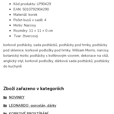
Kód produktu: LP90429
EAN: 5010792904290
Materiál: korek
Počet kusů v sadě: 4
Motiv: Narcisy
Rozměry: 11 × 11 × 0 cm
Tvar: čtvercový
korkové podtácky, sada podtácků, podtácky pod hrnky, podtácky
pod sklenice, korkové podložky pod hrnky, William Morris, narcisy,
botanický motiv, podtácky s květinovým vzorem, dekorace na stůl,
anglický styl, korkové podložky, dárková sada podtácků, podtácky
do kuchyně
Zboží zařazeno v kategoriích
NOVINKY
LEONARDO -porcelán, dárky
KORKOVÉ PROSTÍRÁNÍ