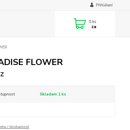
Přihlášení
0
ks
za
OWER
ARADISE FLOWER
OZ
tupnost
Skladem 1 ks
cenu / dostupnost