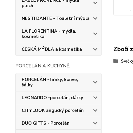
LABEL PROVENCE - mýdla
plech
NESTI DANTE - Toaletní mýdla
LA FLORENTINA - mýdla,
kosmetika
Zboží 
ČESKÁ MÝDLA a kosmetika
Svíčk
PORCELÁN A KUCHYNĚ:
PORCELÁN - hrnky, konve,
šálky
LEONARDO -porcelán, dárky
CITYLOOK anglický porcelán
DUO GIFTS - Porcelán