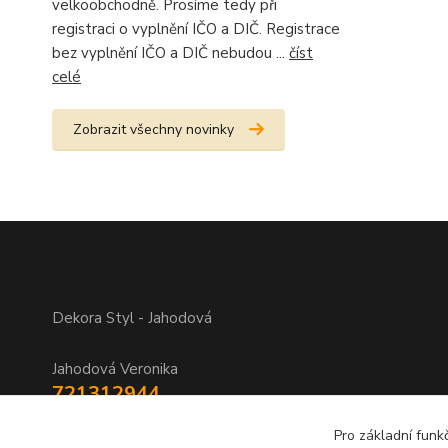
velkoobchodně. Prosíme tedy při
registraci o vyplnění IČO a DIČ. Registrace
bez vyplnění IČO a DIČ nebudou ...
číst
celé
Zobrazit všechny novinky
Dekora Styl - Jahodová
Jahodová Veronika
721312944
Pro základní funk
info@zbozi-darky.cz