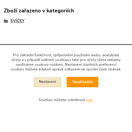
Zboží zařazeno v kategoriích
SVÍČKY
Pro základní funkčnost, zpříjemnění používání webu, analytické
účely a v případě udělení souhlasu také pro účely cílení reklamy
využíváme soubory cookies. Nastavení vlastních preferencí
Dekora Styl - Jahodová
cookies můžete kdykoli upravit odkazem ve spodní části stránek.
Jahodová Veronika
Souhlasím
Nastavení
721312944
info@zbozi-darky.cz
Souhlas můžete odmítnout
zde
.